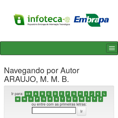
Skip
navigation
Navegando por Autor
ARAUJO, M. M. B.
Ir para:
0-9
A
B
C
D
E
F
G
H
I
J
K
L
M
N
O
P
Q
R
S
T
U
V
W
X
Y
Z
ou entre com as primeiras letras: