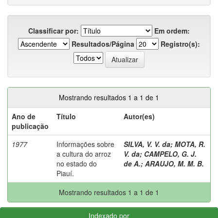
Classificar por:
Em ordem:
Resultados/Página
Registro(s):
Mostrando resultados 1 a 1 de 1
Ano de
Título
Autor(es)
publicação
1977
Informações sobre
SILVA, V. V. da
;
MOTA, R.
a cultura do arroz
V. da
;
CAMPELO, G. J.
no estado do
de A.
;
ARAUJO, M. M. B.
Piauí.
Mostrando resultados 1 a 1 de 1
Indexado por