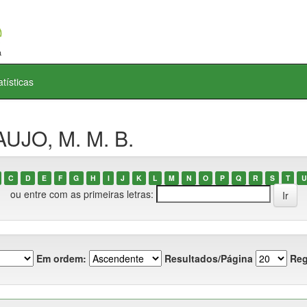
atísticas
UJO, M. M. B.
C
D
E
F
G
H
I
J
K
L
M
N
O
P
Q
R
S
T
U
ou entre com as primeiras letras:
Em ordem:
Resultados/Página
Reg