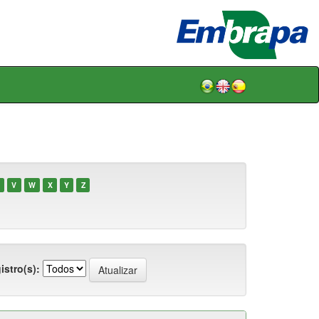
V
W
X
Y
Z
istro(s):