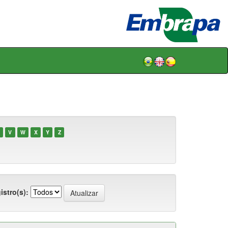
V
W
X
Y
Z
istro(s):