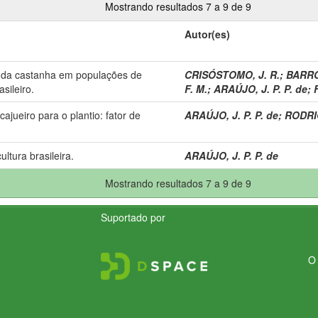
Mostrando resultados 7 a 9 de 9
Autor(es)
e da castanha em populações de
CRISÓSTOMO, J. R.
;
BARRO
sileiro.
F. M.
;
ARAÚJO, J. P. P. de
;
jueiro para o plantio: fator de
ARAÚJO, J. P. P. de
;
RODRIG
ltura brasileira.
ARAÚJO, J. P. P. de
Mostrando resultados 7 a 9 de 9
Suportado por
O 