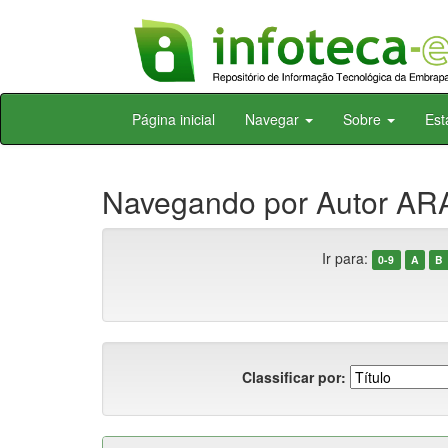
Skip
Página inicial
Navegar
Sobre
Est
navigation
Navegando por Autor ARAÚ
Ir para:
0-9
A
B
Classificar por: