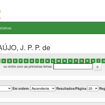
atísticas
JO, J. P. P. de
C
D
E
F
G
H
I
J
K
L
M
N
O
P
Q
R
S
T
U
ou entre com as primeiras letras:
Em ordem:
Resultados/Página
Reg