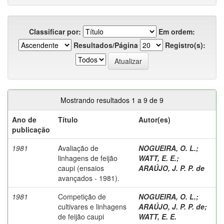
Classificar por:
Em ordem:
Resultados/Página
Registro(s):
Mostrando resultados 1 a 9 de 9
Ano de
Título
Autor(es)
publicação
1981
Avaliação de
NOGUEIRA, O. L.
;
linhagens de feijão
WATT, E. E.
;
caupi (ensaios
ARAÚJO, J. P. P. de
avançados - 1981).
1981
Competição de
NOGUEIRA, O. L.
;
cultivares e linhagens
ARAÚJO, J. P. P. de
;
de feijão caupi
WATT, E. E.