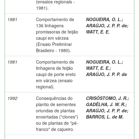
(ensaios regionais -
1981).
1981
Comportamento de
NOGUEIRA, O. L.
;
136 linhagens
ARAÚJO, J. P. P. de
;
promissoras de feijão
WATT, E. E.
caupi em várzea
(Ensaio Preliminar
Brasileiro - 1980).
1981
Comportamento de
NOGUEIRA, O. L.
;
linhagens de feijão
WATT, E. E.
;
caupi de porte ereto
ARAÚJO, J. P. P. de
em várzea (ensaio
regional).
1992
Consequências do
CRISÓSTOMO, J. R.
;
plantio de sementes
GADÊLHA, J. W. R.
;
oriundas de plantas
ARAÚJO, J. P. P. de
;
enxertadas ("clones")
BARROS, L. de M.
ou de plantas de "pé-
franco" de cajueiro.