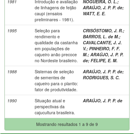
1981
Introdução e avaliação
NOGUEIRA, O. L.
;
de linhagens de feijão
ARAÚJO, J. P. P. de
;
caupi (ensaios
WATT, E. E.
preliminares - 1981).
1995
Seleção para
CRISÓSTOMO, J. R.
;
rendimento e
BARROS, L. de M.
;
qualidade da castanha
CAVALCANTE, J. J.
em populações de
V.
;
PINHEIRO, F. F.
cajueiro anão precoce
M.
;
ARAÚJO, J. P. P.
no Nordeste brasileiro.
de
;
FELIPE, E. M.
1988
Sistemas de seleção
ARAÚJO, J. P. P. de
;
de sementes de
RODRIGUES, S. C.
cajueiro para o plantio:
fator de produtividade.
1990
Situação atual e
ARAÚJO, J. P. P. de
perspectivas da
cajucultura brasileira.
Mostrando resultados 1 a 9 de 9