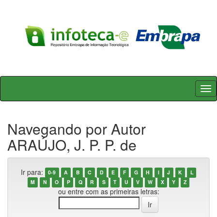
Skip
navigation
Navegando por Autor
ARAÚJO, J. P. P. de
Ir para:
0-9
A
B
C
D
E
F
G
H
I
J
K
L
M
N
O
P
Q
R
S
T
U
V
W
X
Y
Z
ou entre com as primeiras letras: