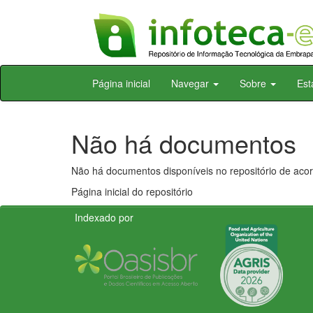
Skip
Página inicial
Navegar
Sobre
Est
navigation
Não há documentos
Não há documentos disponíveis no repositório de acor
Página inicial do repositório
Indexado por