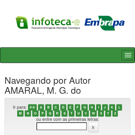
Skip
navigation
Navegando por Autor
AMARAL, M. G. do
Ir para:
0-9
A
B
C
D
E
F
G
H
I
J
K
L
M
N
O
P
Q
R
S
T
U
V
W
X
Y
Z
ou entre com as primeiras letras: