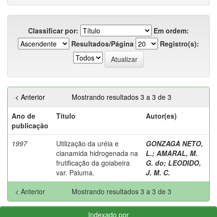
Classificar por:
Em ordem:
Resultados/Página
Registro(s):
< Anterior
Mostrando resultados 3 a 3 de 3
Ano de
Título
Autor(es)
publicação
1997
Utilização da uréia e
GONZAGA NETO,
cianamida hidrogenada na
L.
;
AMARAL, M.
frutificação da goiabeira
G. do
;
LEODIDO,
var. Paluma.
J. M. C.
< Anterior
Mostrando resultados 3 a 3 de 3
Indexado por