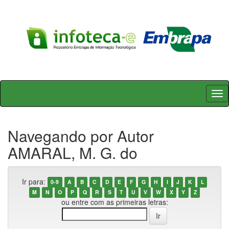
Skip
navigation
Navegando por Autor
AMARAL, M. G. do
Ir para:
0-9
A
B
C
D
E
F
G
H
I
J
K
L
M
N
O
P
Q
R
S
T
U
V
W
X
Y
Z
ou entre com as primeiras letras: