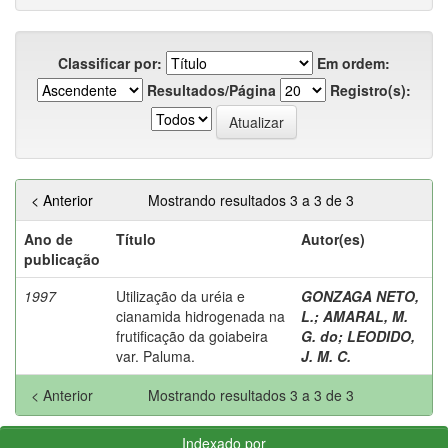
Classificar por:
Em ordem:
Resultados/Página
Registro(s):
< Anterior
Mostrando resultados 3 a 3 de 3
Ano de
Título
Autor(es)
publicação
1997
Utilização da uréia e
GONZAGA NETO,
cianamida hidrogenada na
L.
;
AMARAL, M.
frutificação da goiabeira
G. do
;
LEODIDO,
var. Paluma.
J. M. C.
< Anterior
Mostrando resultados 3 a 3 de 3
Indexado por