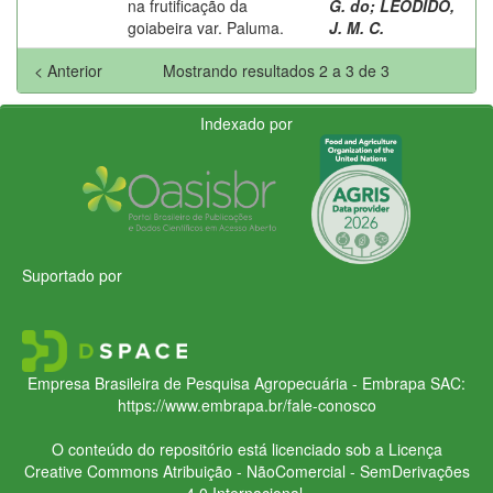
na frutificação da
G. do
;
LEODIDO,
goiabeira var. Paluma.
J. M. C.
< Anterior
Mostrando resultados 2 a 3 de 3
Indexado por
Suportado por
Empresa Brasileira de Pesquisa Agropecuária - Embrapa
SAC:
https://www.embrapa.br/fale-conosco
O conteúdo do repositório está licenciado sob a Licença
Creative Commons
Atribuição - NãoComercial - SemDerivações
4.0 Internacional.