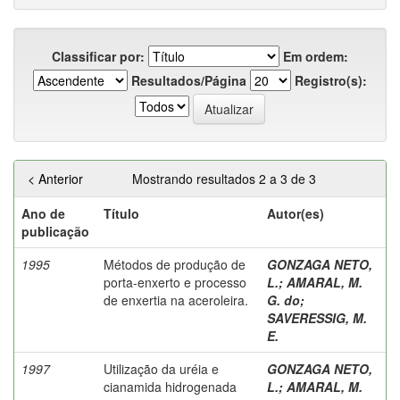
Classificar por:
Em ordem:
Resultados/Página
Registro(s):
< Anterior
Mostrando resultados 2 a 3 de 3
Ano de
Título
Autor(es)
publicação
1995
Métodos de produção de
GONZAGA NETO,
porta-enxerto e processo
L.
;
AMARAL, M.
de enxertia na aceroleira.
G. do
;
SAVERESSIG, M.
E.
1997
Utilização da uréia e
GONZAGA NETO,
cianamida hidrogenada
L.
;
AMARAL, M.