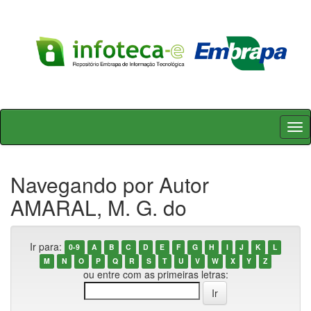
Skip
navigation
Navegando por Autor
AMARAL, M. G. do
Ir para:
0-9
A
B
C
D
E
F
G
H
I
J
K
L
M
N
O
P
Q
R
S
T
U
V
W
X
Y
Z
ou entre com as primeiras letras: