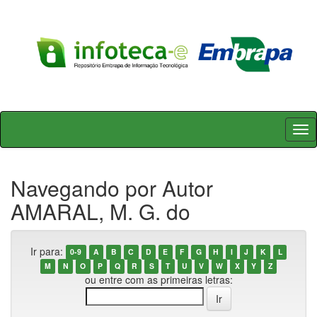
Skip
navigation
Navegando por Autor
AMARAL, M. G. do
Ir para:
0-9
A
B
C
D
E
F
G
H
I
J
K
L
M
N
O
P
Q
R
S
T
U
V
W
X
Y
Z
ou entre com as primeiras letras: