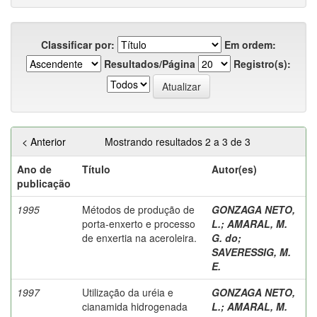
Classificar por:
Em ordem:
Resultados/Página
Registro(s):
< Anterior
Mostrando resultados 2 a 3 de 3
Ano de
Título
Autor(es)
publicação
1995
Métodos de produção de
GONZAGA NETO,
porta-enxerto e processo
L.
;
AMARAL, M.
de enxertia na aceroleira.
G. do
;
SAVERESSIG, M.
E.
1997
Utilização da uréia e
GONZAGA NETO,
cianamida hidrogenada
L.
;
AMARAL, M.