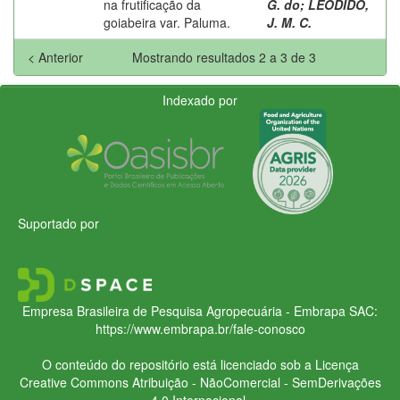
na frutificação da
G. do
;
LEODIDO,
goiabeira var. Paluma.
J. M. C.
< Anterior
Mostrando resultados 2 a 3 de 3
Indexado por
Suportado por
Empresa Brasileira de Pesquisa Agropecuária - Embrapa
SAC:
https://www.embrapa.br/fale-conosco
O conteúdo do repositório está licenciado sob a Licença
Creative Commons
Atribuição - NãoComercial - SemDerivações
4.0 Internacional.