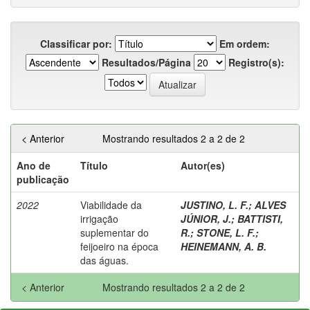
Classificar por:
Em ordem:
Resultados/Página
Registro(s):
< Anterior
Mostrando resultados 2 a 2 de 2
Ano de
Título
Autor(es)
publicação
2022
Viabilidade da
JUSTINO, L. F.
;
ALVES
irrigação
JÚNIOR, J.
;
BATTISTI,
suplementar do
R.
;
STONE, L. F.
;
feijoeiro na época
HEINEMANN, A. B.
das águas.
< Anterior
Mostrando resultados 2 a 2 de 2