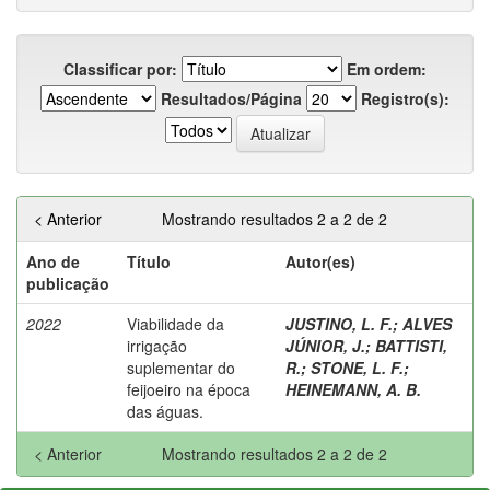
Classificar por:
Em ordem:
Resultados/Página
Registro(s):
< Anterior
Mostrando resultados 2 a 2 de 2
Ano de
Título
Autor(es)
publicação
2022
Viabilidade da
JUSTINO, L. F.
;
ALVES
irrigação
JÚNIOR, J.
;
BATTISTI,
suplementar do
R.
;
STONE, L. F.
;
feijoeiro na época
HEINEMANN, A. B.
das águas.
< Anterior
Mostrando resultados 2 a 2 de 2