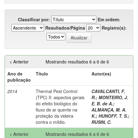
Classificar por:
Em ordem:
Resultados/Página
Registro(s):
< Anterior
Mostrando resultados 6 a 6 de 6
Ano de
Título
Autor(es)
publicação
2014
Thermal Pest Control
CAVALCANTI, F.
(TPC) II: aspectos gerais
R.
;
MONTEIRO, J.
do efeito biológico do
E. B. de A.
;
fluxo de ar quente na
ALMANÇA, M. A.
proteção da videira
K.
;
HUNOFF, T. S.
;
contra o míldio.
RUSIN, C.
< Anterior
Mostrando resultados 6 a 6 de 6