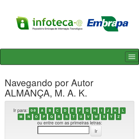
Skip
navigation
Navegando por Autor
ALMANÇA, M. A. K.
Ir para:
0-9
A
B
C
D
E
F
G
H
I
J
K
L
M
N
O
P
Q
R
S
T
U
V
W
X
Y
Z
ou entre com as primeiras letras: