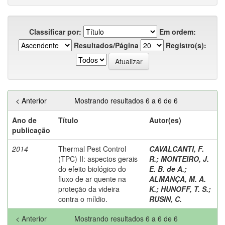
Classificar por:
Em ordem:
Resultados/Página
Registro(s):
< Anterior
Mostrando resultados 6 a 6 de 6
Ano de
Título
Autor(es)
publicação
2014
Thermal Pest Control
CAVALCANTI, F.
(TPC) II: aspectos gerais
R.
;
MONTEIRO, J.
do efeito biológico do
E. B. de A.
;
fluxo de ar quente na
ALMANÇA, M. A.
proteção da videira
K.
;
HUNOFF, T. S.
;
contra o míldio.
RUSIN, C.
< Anterior
Mostrando resultados 6 a 6 de 6