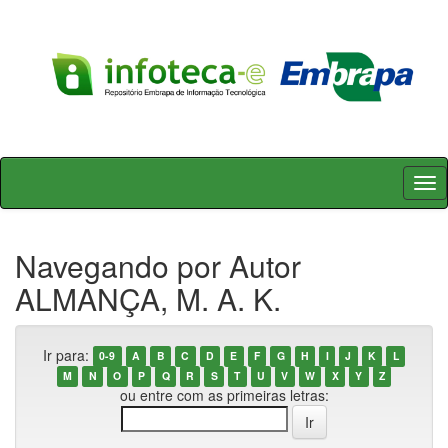
Skip
navigation
Navegando por Autor
ALMANÇA, M. A. K.
Ir para:
0-9
A
B
C
D
E
F
G
H
I
J
K
L
M
N
O
P
Q
R
S
T
U
V
W
X
Y
Z
ou entre com as primeiras letras: