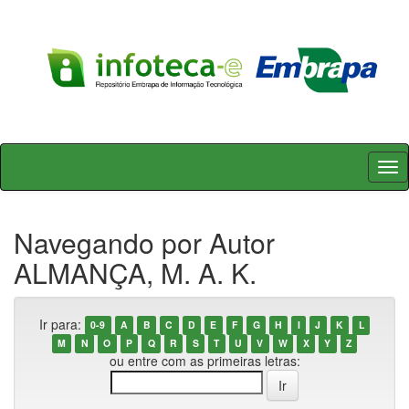
Skip
navigation
Navegando por Autor
ALMANÇA, M. A. K.
Ir para:
0-9
A
B
C
D
E
F
G
H
I
J
K
L
M
N
O
P
Q
R
S
T
U
V
W
X
Y
Z
ou entre com as primeiras letras: