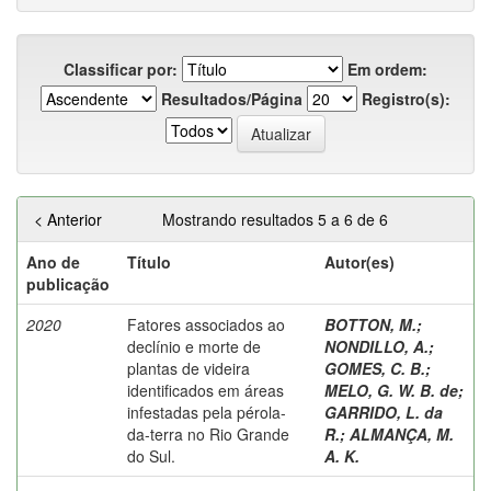
Classificar por:
Em ordem:
Resultados/Página
Registro(s):
< Anterior
Mostrando resultados 5 a 6 de 6
Ano de
Título
Autor(es)
publicação
2020
Fatores associados ao
BOTTON, M.
;
declínio e morte de
NONDILLO, A.
;
plantas de videira
GOMES, C. B.
;
identificados em áreas
MELO, G. W. B. de
;
infestadas pela pérola-
GARRIDO, L. da
da-terra no Rio Grande
R.
;
ALMANÇA, M.
do Sul.
A. K.