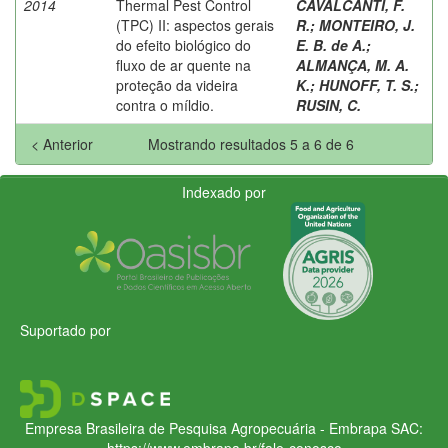
2014
Thermal Pest Control
CAVALCANTI, F.
(TPC) II: aspectos gerais
R.
;
MONTEIRO, J.
do efeito biológico do
E. B. de A.
;
fluxo de ar quente na
ALMANÇA, M. A.
proteção da videira
K.
;
HUNOFF, T. S.
;
contra o míldio.
RUSIN, C.
< Anterior
Mostrando resultados 5 a 6 de 6
Indexado por
Suportado por
Empresa Brasileira de Pesquisa Agropecuária - Embrapa
SAC:
https://www.embrapa.br/fale-conosco