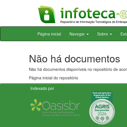
Skip
Página inicial
Navegar
Sobre
Est
navigation
Não há documentos
Não há documentos disponíveis no repositório de acor
Página inicial do repositório
Indexado por