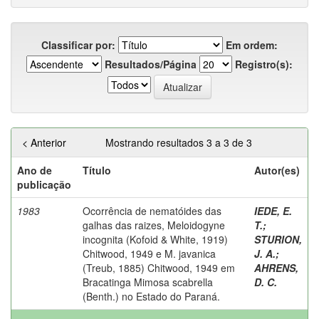
Classificar por:
Em ordem:
Resultados/Página
Registro(s):
< Anterior
Mostrando resultados 3 a 3 de 3
Ano de
Título
Autor(es)
publicação
1983
Ocorrência de nematóides das
IEDE, E.
galhas das raizes, Meloidogyne
T.
;
incognita (Kofoid & White, 1919)
STURION,
Chitwood, 1949 e M. javanica
J. A.
;
(Treub, 1885) Chitwood, 1949 em
AHRENS,
Bracatinga Mimosa scabrella
D. C.
(Benth.) no Estado do Paraná.