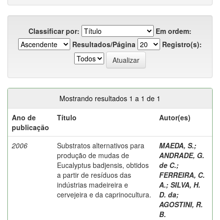
Classificar por:
Em ordem:
Resultados/Página
Registro(s):
Mostrando resultados 1 a 1 de 1
Ano de
Título
Autor(es)
publicação
2006
Substratos alternativos para
MAEDA, S.
;
produção de mudas de
ANDRADE, G.
Eucalyptus badjensis, obtidos
de C.
;
a partir de resíduos das
FERREIRA, C.
indústrias madeireira e
A.
;
SILVA, H.
cervejeira e da caprinocultura.
D. da
;
AGOSTINI, R.
B.