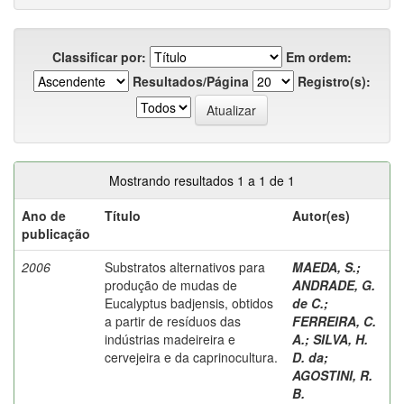
Classificar por:
Em ordem:
Resultados/Página
Registro(s):
Mostrando resultados 1 a 1 de 1
Ano de
Título
Autor(es)
publicação
2006
Substratos alternativos para
MAEDA, S.
;
produção de mudas de
ANDRADE, G.
Eucalyptus badjensis, obtidos
de C.
;
a partir de resíduos das
FERREIRA, C.
indústrias madeireira e
A.
;
SILVA, H.
cervejeira e da caprinocultura.
D. da
;
AGOSTINI, R.
B.