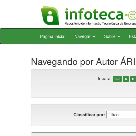
Skip
Página inicial
Navegar
Sobre
Est
navigation
Navegando por Autor ÁRI
Ir para:
0-9
A
B
Classificar por: