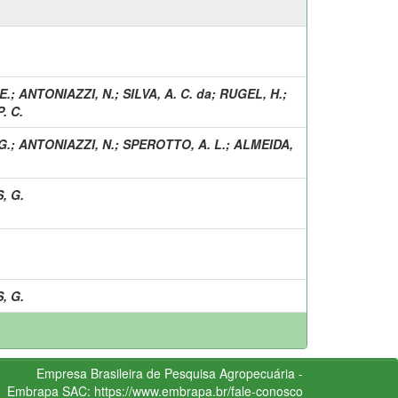
E.
;
ANTONIAZZI, N.
;
SILVA, A. C. da
;
RUGEL, H.
;
. C.
G.
;
ANTONIAZZI, N.
;
SPEROTTO, A. L.
;
ALMEIDA,
, G.
, G.
Empresa Brasileira de Pesquisa Agropecuária -
Embrapa
SAC:
https://www.embrapa.br/fale-conosco