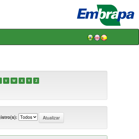
V
W
X
Y
Z
istro(s):