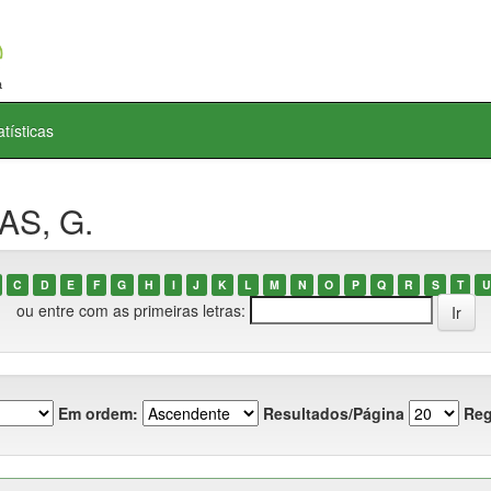
atísticas
AS, G.
C
D
E
F
G
H
I
J
K
L
M
N
O
P
Q
R
S
T
U
ou entre com as primeiras letras:
Em ordem:
Resultados/Página
Reg