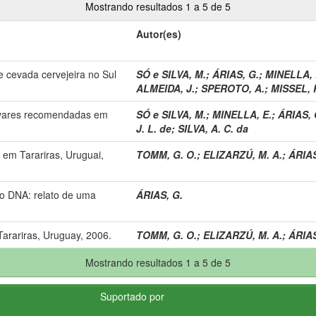
Mostrando resultados 1 a 5 de 5
Autor(es)
e cevada cervejeira no Sul
SÓ e SILVA, M.
;
ÁRIAS, G.
;
MINELLA, 
ALMEIDA, J.
;
SPEROTO, A.
;
MISSEL, P
tivares recomendadas em
SÓ e SILVA, M.
;
MINELLA, E.
;
ÁRIAS, 
J. L. de
;
SILVA, A. C. da
em Tarariras, Uruguai,
TOMM, G. O.
;
ELIZARZÚ, M. A.
;
ÁRIAS
do DNA: relato de uma
ÁRIAS, G.
arariras, Uruguay, 2006.
TOMM, G. O.
;
ELIZARZÚ, M. A.
;
ÁRIAS
Mostrando resultados 1 a 5 de 5
Suportado por