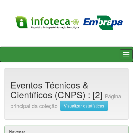
Skip
navigation
Eventos Técnicos &
Científicos (CNPS) : [2]
Página
principal da coleção
Visualizar estatísticas
Navegar