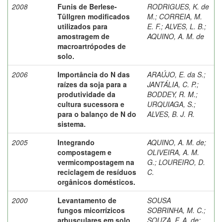
2008
Funis de Berlese-
RODRIGUES, K. de
Tüllgren modificados
M.
;
CORREIA, M.
utilizados para
E. F.
;
ALVES, L. B.
;
amostragem de
AQUINO, A. M. de
macroartrópodes de
solo.
2006
Importância do N das
ARAÚJO, E. da S.
;
raízes da soja para a
JANTÁLIA, C. P.
;
produtividade da
BODDEY, R. M.
;
cultura sucessora e
URQUIAGA, S.
;
para o balanço de N do
ALVES, B. J. R.
sistema.
2005
Integrando
AQUINO, A. M. de
;
compostagem e
OLIVEIRA, A. M.
vermicompostagem na
G.
;
LOUREIRO, D.
reciclagem de resíduos
C.
orgânicos domésticos.
2000
Levantamento de
SOUSA
fungos micorrízicos
SOBRINHA, M. C.
;
arbusculares em solo
SOUZA, F. A. de
;