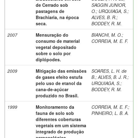
de Cerrado sob
SAGGIN JUNIOR,
pastagens de
O.
;
URQUIAGA, S.
;
Brachiaria, na época
ALVES, B. R.
;
seca.
BODDEY, R. M.
2007
Mensuração do
BIANCHI, M. O.
;
consumo de material
CORREIA, M. E. F.
vegetal depositado
sobre o solo por
diplópodes.
2009
Mitigação das emissões
SOARES, L. H. de
de gases efeito estufa
B.
;
ALVES, B. J. R.
;
pelo uso de etanol da
URQUIAGA, S.
;
cana-de-açúcar
BODDEY, R. M.
produzido no Brasil.
1999
Monitoramento da
CORREIA, M. E. F.
;
fauna de solo sob
PINHEIRO, L. B. A.
diferentes coberturas
vegetais em um sistema
integrado de produção
agroecológica,