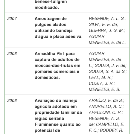
berlese-tüllgren
modificado.
2007
Amostragem de
RESENDE, A. L. S.
;
pulgões alados
SILVA, E. E. da
;
utilizando bandeja
GUERRA, J. G. M.
;
d'água e placa adesiva.
AGUIAR-
MENEZES, E. de L.
2006
Armadilha PET para
AGUIAR-
captura de adultos de
MENEZES, E. de
moscas-das-frutas em
L.
;
SOUZA, J. F. de
;
pomares comerciais e
SOUZA, S. A. da S.
;
domésticos.
LEAL, M. R.
;
COSTA, J. R.
;
MENEZES, E. B.
2006
Avaliação do manejo
ARAÚJO, E. da S.
;
agrícola adotado em
ANDRELLO, A. C.
;
propriedade familiar da
APPOLONI, C. R.
;
região serrana
RESENDE, A. S.
Fluminense quanto ao
de
;
CAMPELLO, E.
potencial de
F. C.
;
BODDEY, R.