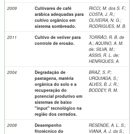
2009
Cultivares de café
RICCI, M. dos S. F.
;
arábica adequadas para
COSTA, J. R.
;
cultivo orgânico em
OLIVEIRA, N. G.
;
sistema sombreado.
RODRIGUES, M. B.
2011
Cultivo de vetiver para
TORRÃO, R. B. de
controle de erosão.
A.
;
AQUINO, A. M.
de
;
SILVA, M.
;
ASSIS, R. L. de
;
HENRIQUES, A.
2004
Degradação de
BRAZ, S. P.
;
pastagens, matéria
URQUIAGA, S.
;
orgânica do solo e a
ALVES, B. J. R.
;
recuperação do
BODDEY, R. M.
potencial produtivo em
sistemas de baixo
"input" tecnológico na
região dos cerrados.
2008
Desempenho
RESENDE, A. L. S.
;
fitotécnico do
VIANA, A. J. da S.
;