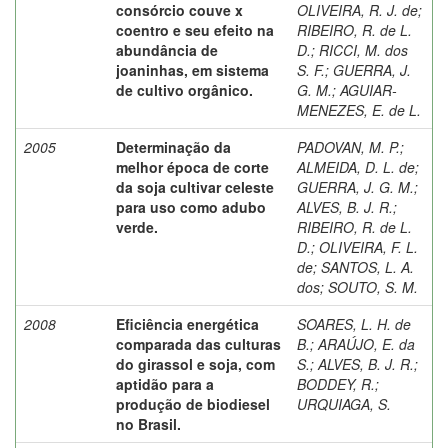
consórcio couve x
OLIVEIRA, R. J. de
;
coentro e seu efeito na
RIBEIRO, R. de L.
abundância de
D.
;
RICCI, M. dos
joaninhas, em sistema
S. F.
;
GUERRA, J.
de cultivo orgânico.
G. M.
;
AGUIAR-
MENEZES, E. de L.
2005
Determinação da
PADOVAN, M. P.
;
melhor época de corte
ALMEIDA, D. L. de
;
da soja cultivar celeste
GUERRA, J. G. M.
;
para uso como adubo
ALVES, B. J. R.
;
verde.
RIBEIRO, R. de L.
D.
;
OLIVEIRA, F. L.
de
;
SANTOS, L. A.
dos
;
SOUTO, S. M.
2008
Eficiência energética
SOARES, L. H. de
comparada das culturas
B.
;
ARAÚJO, E. da
do girassol e soja, com
S.
;
ALVES, B. J. R.
;
aptidão para a
BODDEY, R.
;
produção de biodiesel
URQUIAGA, S.
no Brasil.