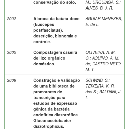
conservação do solo.
M.
;
URQUIAGA, S.
;
ALVES, B. J. R.
2002
A broca da batata-doce
AGUIAR MENEZES,
(Euscepes
E. de L.
postfasciatus):
descrição, bionomia e
controle.
2005
Compostagem caseira
OLIVEIRA, A. M.
de lixo orgânico
G.
;
AQUINO, A. M.
doméstico.
de
;
CASTRO NETO,
M. T.
2008
Construção e validação
SCHWAB, S.
;
de uma biblioteca de
TEIXEIRA, K. R.
promotores de
dos S.
;
BALDANI, J.
transcrição para
I.
estudos de expressão
gênica da bactéria
endofítica diazotrófica
Gluconacetobacter
diazotrophicus.