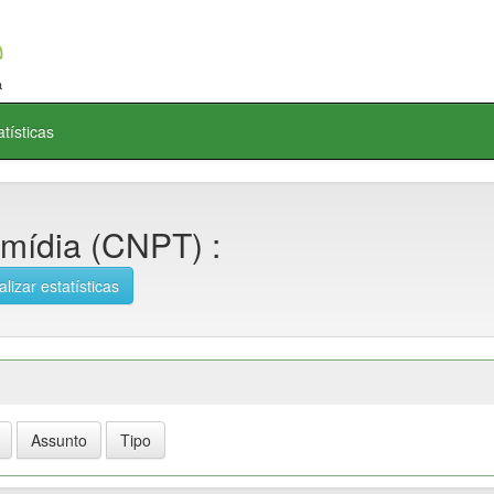
atísticas
 mídia (CNPT) :
alizar estatísticas