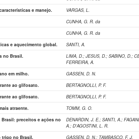
características e manejo.
VARGAS, L.
CUNHA, G. R. da
CUNHA, G. R. da
icas e aquecimento global.
SANTI, A.
 no Brasil.
LIMA, D.
;
JESUS, D.
;
SABINO, D.
;
CE
FERREIRA, A.
ano em milho.
GASSEN, D. N.
rante ao glifosato.
BERTAGNOLLI, P. F.
rante ao glifosato.
BERTAGNOLLI, P. F.
mais atraente.
TOMM, G. O.
Brasil: preceitos e ações no
DENARDIN, J. E.
;
SANTI, A.
;
FAGAN
A.
;
D'AGOSTINI, L. R.
trigo no Brasil.
GASSEN, D. N.
;
TAMBASCO, F. J.