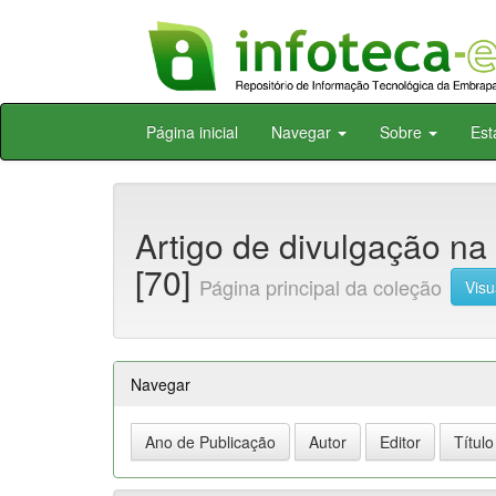
Skip
Página inicial
Navegar
Sobre
Est
navigation
Artigo de divulgação na
[70]
Página principal da coleção
Visu
Navegar