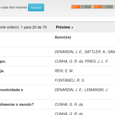
e cada item inserido
ente ordem): 1 para 20 de 70
Próximo >
Autor(es)
DENARDIN, J. E.
;
SATTLER, A.
;
SANT
mpo.
CUNHA, G. R. da
;
PIRES, J. L. F.
ja.
REIS, E. M.
FONTANELI, R. S.
onomicidade e
DENARDIN, J. E.
;
LEMAINSKI, J.
 alimentar o mundo?
CUNHA, G. R. da
CUNHA, G. R. da