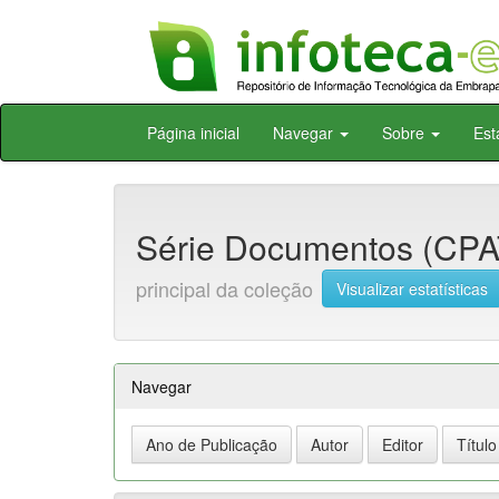
Skip
Página inicial
Navegar
Sobre
Est
navigation
Série Documentos (CPAT
principal da coleção
Visualizar estatísticas
Navegar