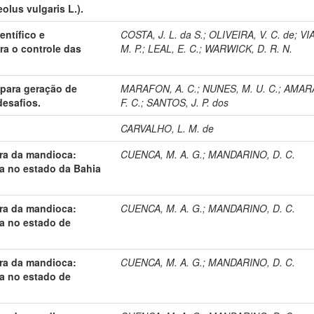
olus vulgaris L.).
ntífico e
COSTA, J. L. da S.
;
OLIVEIRA, V. C. de
;
VI
ra o controle das
M. P.
;
LEAL, E. C.
;
WARWICK, D. R. N.
para geração de
MARAFON, A. C.
;
NUNES, M. U. C.
;
AMARA
desafios.
F. C.
;
SANTOS, J. P. dos
CARVALHO, L. M. de
ra da mandioca:
CUENCA, M. A. G.
;
MANDARINO, D. C.
ra no estado da Bahia
ra da mandioca:
CUENCA, M. A. G.
;
MANDARINO, D. C.
ra no estado de
ra da mandioca:
CUENCA, M. A. G.
;
MANDARINO, D. C.
ra no estado de