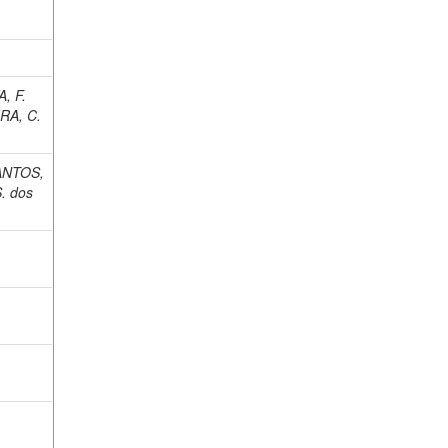
A, F.
RA, C.
ANTOS,
. dos