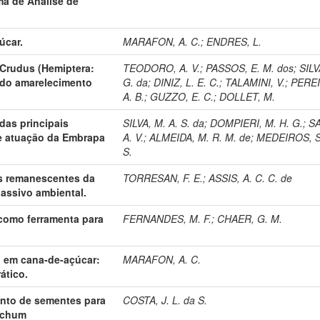
ma de Análise de
úcar.
MARAFON, A. C.
;
ENDRES, L.
 Crudus (Hemiptera:
TEODORO, A. V.
;
PASSOS, E. M. dos
;
SILV
 do amarelecimento
G. da
;
DINIZ, L. E. C.
;
TALAMINI, V.
;
PEREI
A. B.
;
GUZZO, E. C.
;
DOLLET, M.
das principais
SILVA, M. A. S. da
;
DOMPIERI, M. H. G.
;
S
de atuação da Embrapa
A. V.
;
ALMEIDA, M. R. M. de
;
MEDEIROS, S
S.
os remanescentes da
TORRESAN, F. E.
;
ASSIS, A. C. C. de
passivo ambiental.
 como ferramenta para
FERNANDES, M. F.
;
CHAER, G. M.
o em cana-de-açúcar:
MARAFON, A. C.
ático.
ento de sementes para
COSTA, J. L. da S.
richum