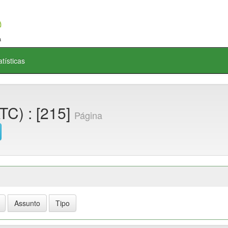
atísticas
C) : [215]
Página