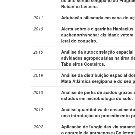
do alto sertão sergipano ao Progra
Rebanho Leiteiro.
2011
Adubação silicatada em cana-de-aç
2019
Alerta sobre a cigarrinha Haplaxius
auchenorrhyncha: cixiidae): vetora
letal do coqueiro.
2015
Análise da autocorrelação espacial 
atividades agropecuárias na área 
Tabuleiros Costeiros.
2019
Análise da distribuição espacial d
Mata Atlântica sergipana e do seu 
2010
Análise de perfis de ácidos graxos
estudos em microbiologia do solo.
2012
Análise quantitativa de cresciment
uma introdução ao procedimento pr
2002
Aplicação de fungicidas via tratam
o controle da antracnose (Colletot