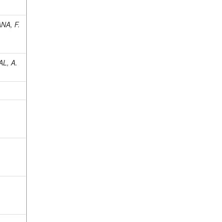
ANA, F.
L, A.