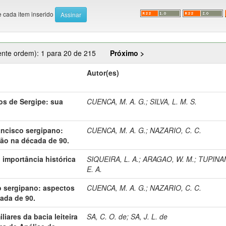
e cada item inserido
ente ordem): 1 para 20 de 215
Próximo >
Autor(es)
ros de Sergipe: sua
CUENCA, M. A. G.
;
SILVA, L. M. S.
ancisco sergipano:
CUENCA, M. A. G.
;
NAZARIO, C. C.
ção na década de 90.
 importância histórica
SIQUEIRA, L. A.
;
ARAGAO, W. M.
;
TUPINA
E. A.
co sergipano: aspectos
CUENCA, M. A. G.
;
NAZARIO, C. C.
ada de 90.
liares da bacia leiteira
SA, C. O. de
;
SA, J. L. de