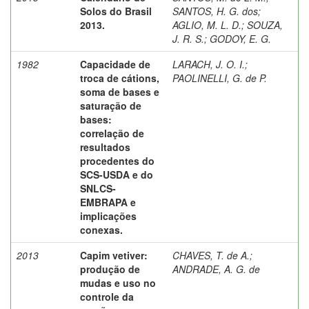
Solos do Brasil
SANTOS, H. G. dos
;
2013.
AGLIO, M. L. D.
;
SOUZA,
J. R. S.
;
GODOY, E. G.
1982
Capacidade de
LARACH, J. O. I.
;
troca de cátions,
PAOLINELLI, G. de P.
soma de bases e
saturação de
bases:
correlação de
resultados
procedentes do
SCS-USDA e do
SNLCS-
EMBRAPA e
implicações
conexas.
2013
Capim vetiver:
CHAVES, T. de A.
;
produção de
ANDRADE, A. G. de
mudas e uso no
controle da