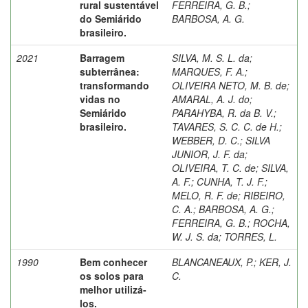
rural sustentável
FERREIRA, G. B.
;
do Semiárido
BARBOSA, A. G.
brasileiro.
2021
Barragem
SILVA, M. S. L. da
;
subterrânea:
MARQUES, F. A.
;
transformando
OLIVEIRA NETO, M. B. de
;
vidas no
AMARAL, A. J. do
;
Semiárido
PARAHYBA, R. da B. V.
;
brasileiro.
TAVARES, S. C. C. de H.
;
WEBBER, D. C.
;
SILVA
JUNIOR, J. F. da
;
OLIVEIRA, T. C. de
;
SILVA,
A. F.
;
CUNHA, T. J. F.
;
MELO, R. F. de
;
RIBEIRO,
C. A.
;
BARBOSA, A. G.
;
FERREIRA, G. B.
;
ROCHA,
W. J. S. da
;
TORRES, L.
1990
Bem conhecer
BLANCANEAUX, P.
;
KER, J.
os solos para
C.
melhor utilizá-
los.