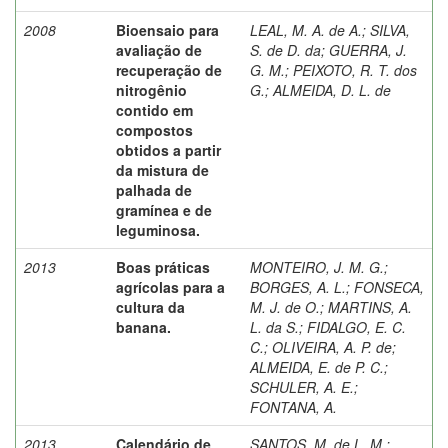
2008
Bioensaio para
LEAL, M. A. de A.
;
SILVA,
avaliação de
S. de D. da
;
GUERRA, J.
recuperação de
G. M.
;
PEIXOTO, R. T. dos
nitrogênio
G.
;
ALMEIDA, D. L. de
contido em
compostos
obtidos a partir
da mistura de
palhada de
gramínea e de
leguminosa.
2013
Boas práticas
MONTEIRO, J. M. G.
;
agrícolas para a
BORGES, A. L.
;
FONSECA,
cultura da
M. J. de O.
;
MARTINS, A.
banana.
L. da S.
;
FIDALGO, E. C.
C.
;
OLIVEIRA, A. P. de
;
ALMEIDA, E. de P. C.
;
SCHULER, A. E.
;
FONTANA, A.
2013
Calendário de
SANTOS, M. de L. M.
;