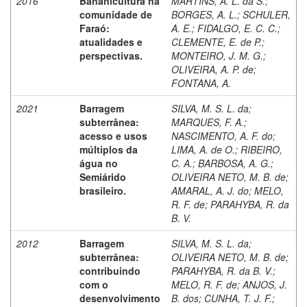
2016
Bananicultura na
MARTINS, A. L. da S.
;
comunidade de
BORGES, A. L.
;
SCHULER,
Faraó:
A. E.
;
FIDALGO, E. C. C.
;
atualidades e
CLEMENTE, E. de P.
;
perspectivas.
MONTEIRO, J. M. G.
;
OLIVEIRA, A. P. de
;
FONTANA, A.
2021
Barragem
SILVA, M. S. L. da
;
subterrânea:
MARQUES, F. A.
;
acesso e usos
NASCIMENTO, A. F. do
;
múltiplos da
LIMA, A. de O.
;
RIBEIRO,
água no
C. A.
;
BARBOSA, A. G.
;
Semiárido
OLIVEIRA NETO, M. B. de
;
brasileiro.
AMARAL, A. J. do
;
MELO,
R. F. de
;
PARAHYBA, R. da
B. V.
2012
Barragem
SILVA, M. S. L. da
;
subterrânea:
OLIVEIRA NETO, M. B. de
;
contribuindo
PARAHYBA, R. da B. V.
;
com o
MELO, R. F. de
;
ANJOS, J.
desenvolvimento
B. dos
;
CUNHA, T. J. F.
;