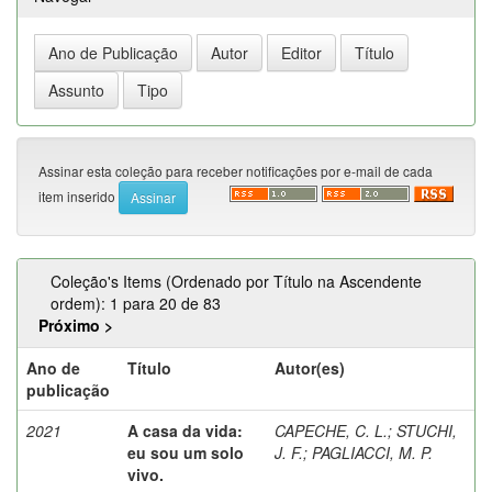
Assinar esta coleção para receber notificações por e-mail de cada
item inserido
Coleção's Items (Ordenado por Título na Ascendente
ordem): 1 para 20 de 83
Próximo >
Ano de
Título
Autor(es)
publicação
2021
A casa da vida:
CAPECHE, C. L.
;
STUCHI,
eu sou um solo
J. F.
;
PAGLIACCI, M. P.
vivo.