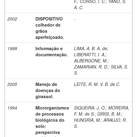
F.
;
CORSO, I. C.
;
YANO, S.
A. C.
2002
DISPOSITIVO
-
colhedor de
grãos
aperfeiçoado.
1988
Informação e
LIMA, A. B. A. de
;
documentação.
LIBERATTI, I. A.
;
ALBERGONE, M.
;
ZAMARIAN, R. D.
;
SILVA, S.
S.
2005
Manejo de
LEITE, R. M. V. B. de C.
doenças do
girassol.
1994
Microrganismos
SIQUEIRA, J. O.
;
MOREIRA,
de processos
F. M. de S.
;
GRISI, B. M.
;
biológicos do
HUNGRIA, M.
;
ARAUJO, R.
solo:
S.
perspectiva