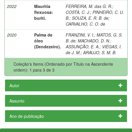
2022
Mauritia
FERREIRA, M. das G. R.
;
flexuosa:
COSTA, C. J.
;
PINHEIRO, C. U.
buriti.
B.
;
SOUZA, E. R. B. de
;
CARVALHO, C. O. de
2020
Palma de
FRANZINI, V. I.
;
MATOS, G. S.
óleo
B. de
;
MACHADO, D. N.
;
(Dendezeiro).
ASSUNÇÃO, E. A.
;
VIÉGAS, I.
de J. M.
;
ARAUJO, S. M. B.
Coleção's Items (Ordenado por Título na Ascendente
ordem): 1 para 3 de 3
Autor
Assunto
Ano de publicação