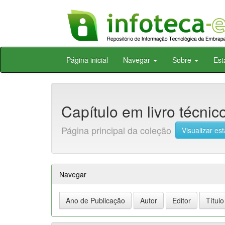
Skip
Página inicial
Navegar
Sobre
Est
navigation
Capítulo em livro técnic
Página principal da coleção
Visualizar est
Navegar