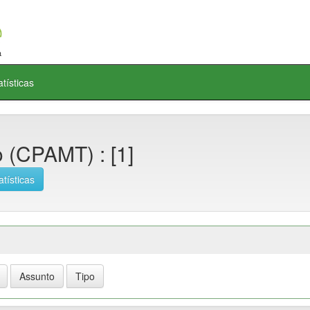
atísticas
o (CPAMT) : [1]
atísticas