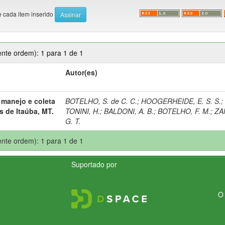
e cada item inserido
nte ordem): 1 para 1 de 1
Autor(es)
 manejo e coleta
BOTELHO, S. de C. C.
;
HOOGERHEIDE, E. S. S.
;
s de Itaúba, MT.
TONINI, H.
;
BALDONI, A. B.
;
BOTELHO, F. M.
;
ZA
G. T.
nte ordem): 1 para 1 de 1
Suportado por
O 