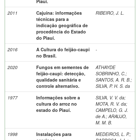
Piauí.
2011
Cajuína: informações
RIBEIRO, J. L.
técnicas para a
indicação geográfica de
procedência do Estado
do Piauí.
2016
A Cultura do feijão-caupi
-
no Brasil.
2020
Fungos em sementes de
ATHAYDE
feijão-caupi: detecção,
SOBRINHO, C.
;
qualidade sanitária e
SANTOS, A. R. B.
;
controle alternativo.
SILVA, P. H. S. da
1977
Informações sobre a
SILVA, V. V. da
;
cultura do arroz no
MOTA, R. V. da
;
estado do Piauí.
CAMPELO, G. J.
de A.
;
ARAUJO,
M. M. B.
1998
Instalações para
MEDEIROS, L. P.
;