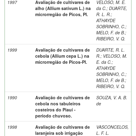
1997
Avaliação de cultivares de
VELOSO, M. E.
alho (Allium sativum L.) na
da C.
;
DUARTE,
microrregião de Picos, PI.
R. L. R.
;
ATHAYDE
SOBRINHO, C.
;
MELO, F. de B.
;
RIBEIRO, V. Q.
1999
Avaliação de cultivares de
DUARTE, R. L.
cebola (Allium cepa L.) na
R.
;
VELOSO, M.
microrregião de Picos-PI.
E. da C.
;
ATHAYDE
SOBRINHO, C.
;
MELO, F. de B.
;
RIBEIRO, V. Q.
1990
Avaliação de cultivares de
SOUZA, V. A. B.
cebola nos tabuleiros
de
costeiros do Piauí -
período chuvoso.
1998
Avaliação de cultivares de
VASCONCELOS,
laranjeira sob irrigação
L. F. L.