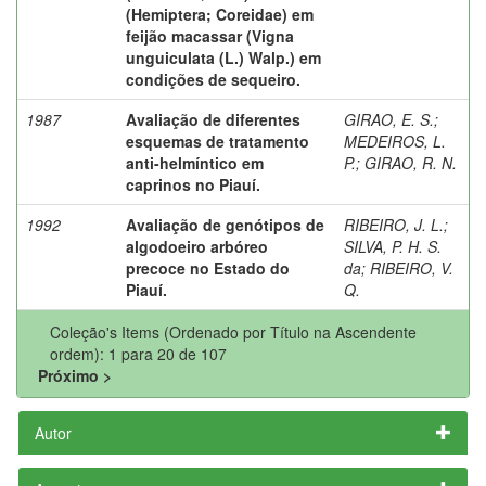
(Hemiptera; Coreidae) em
feijão macassar (Vigna
unguiculata (L.) Walp.) em
condições de sequeiro.
1987
Avaliação de diferentes
GIRAO, E. S.
;
esquemas de tratamento
MEDEIROS, L.
anti-helmíntico em
P.
;
GIRAO, R. N.
caprinos no Piauí.
1992
Avaliação de genótipos de
RIBEIRO, J. L.
;
algodoeiro arbóreo
SILVA, P. H. S.
precoce no Estado do
da
;
RIBEIRO, V.
Piauí.
Q.
Coleção's Items (Ordenado por Título na Ascendente
ordem): 1 para 20 de 107
Próximo >
Autor