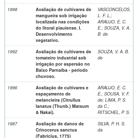
1998
Avaliação de cultivares de
VASCONCELOS,
mangueira sob irrigação
L. F. L.
;
localizada nas condições
ARAUJO, E. C.
do litoral piauiense. I.
E.
;
SOUZA, V. A.
Desenvolvimento
B. de
vegetativo.
1992
Avaliação de cultivares de
SOUZA, V. A. B.
tomateiro industrial sob
de
irrigação por aspersão no
Baixo Parnaíba - período
chuvoso.
1996
Avaliação de cultivares e
ARAUJO, E. C.
espaçamento de
E.
;
SOUSA, V. F.
melancieira (Citrullus
de
;
LIMA, P. S.
lanatus (Thunb.) Matsum
da C.
;
& Nakai).
RITSCHEL, P. S.
1987
Avaliação de danos de
SILVA, P. H. S.
Crinocerus sanctus
da
(Fabricius, 1775)