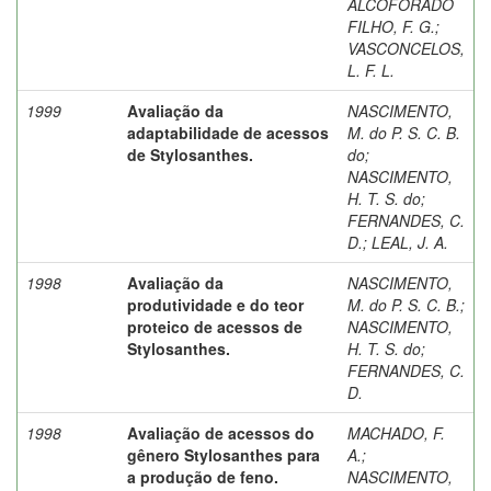
ALCOFORADO
FILHO, F. G.
;
VASCONCELOS,
L. F. L.
1999
Avaliação da
NASCIMENTO,
adaptabilidade de acessos
M. do P. S. C. B.
de Stylosanthes.
do
;
NASCIMENTO,
H. T. S. do
;
FERNANDES, C.
D.
;
LEAL, J. A.
1998
Avaliação da
NASCIMENTO,
produtividade e do teor
M. do P. S. C. B.
;
proteico de acessos de
NASCIMENTO,
Stylosanthes.
H. T. S. do
;
FERNANDES, C.
D.
1998
Avaliação de acessos do
MACHADO, F.
gênero Stylosanthes para
A.
;
a produção de feno.
NASCIMENTO,