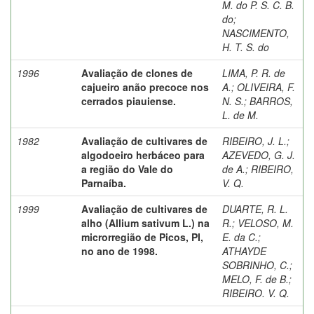
M. do P. S. C. B.
do
;
NASCIMENTO,
H. T. S. do
1996
Avaliação de clones de
LIMA, P. R. de
cajueiro anão precoce nos
A.
;
OLIVEIRA, F.
cerrados piauiense.
N. S.
;
BARROS,
L. de M.
1982
Avaliação de cultivares de
RIBEIRO, J. L.
;
algodoeiro herbáceo para
AZEVEDO, G. J.
a região do Vale do
de A.
;
RIBEIRO,
Parnaíba.
V. Q.
1999
Avaliação de cultivares de
DUARTE, R. L.
alho (Allium sativum L.) na
R.
;
VELOSO, M.
microrregião de Picos, PI,
E. da C.
;
no ano de 1998.
ATHAYDE
SOBRINHO, C.
;
MELO, F. de B.
;
RIBEIRO. V. Q.