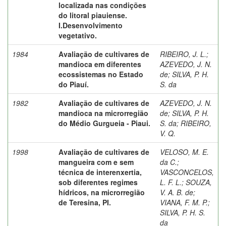
localizada nas condições
do litoral piauiense.
I.Desenvolvimento
vegetativo.
1984
Avaliação de cultivares de
RIBEIRO, J. L.
;
mandioca em diferentes
AZEVEDO, J. N.
ecossistemas no Estado
de
;
SILVA, P. H.
do Piauí.
S. da
1982
Avaliação de cultivares de
AZEVEDO, J. N.
mandioca na microrregião
de
;
SILVA, P. H.
do Médio Gurgueia - Piaui.
S. da
;
RIBEIRO,
V. Q.
1998
Avaliação de cultivares de
VELOSO, M. E.
mangueira com e sem
da C.
;
técnica de interenxertia,
VASCONCELOS,
sob diferentes regimes
L. F. L.
;
SOUZA,
hídricos, na microrregião
V. A. B. de
;
de Teresina, PI.
VIANA, F. M. P.
;
SILVA, P. H. S.
da