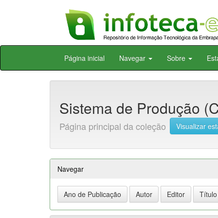
Skip
Página inicial
Navegar
Sobre
Est
navigation
Sistema de Produção (C
Página principal da coleção
Visualizar est
Navegar