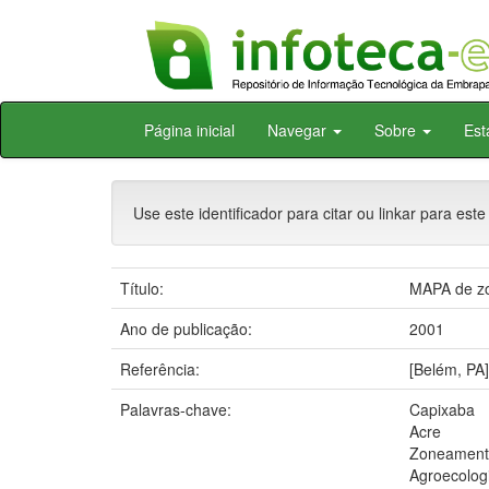
Skip
Página inicial
Navegar
Sobre
Est
navigation
Use este identificador para citar ou linkar para este
Título:
MAPA de zo
Ano de publicação:
2001
Referência:
[Belém, PA
Palavras-chave:
Capixaba
Acre
Zoneament
Agroecolog