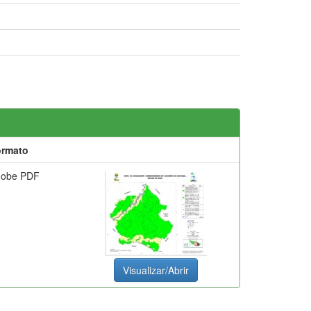
ormato
dobe PDF
Visualizar/Abrir