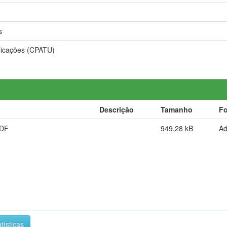
s
licações (CPATU)
Descrição
Tamanho
F
PDF
949,28 kB
A
tísticas