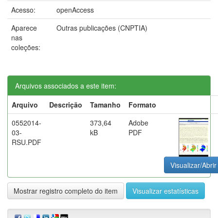
Acesso:
openAccess
Aparece
Outras publicações (CNPTIA)
nas
coleções:
Arquivos associados a este item:
Arquivo
Descrição
Tamanho
Formato
0552014-
373,64
Adobe
03-
kB
PDF
RSU.PDF
Visualizar/Abrir
Mostrar registro completo do item
Visualizar estatísticas