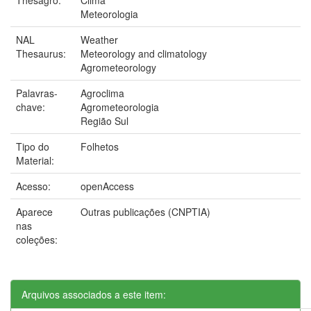
Meteorologia
NAL
Weather
Thesaurus:
Meteorology and climatology
Agrometeorology
Palavras-
Agroclima
chave:
Agrometeorologia
Região Sul
Tipo do
Folhetos
Material:
Acesso:
openAccess
Aparece
Outras publicações (CNPTIA)
nas
coleções:
Arquivos associados a este item: