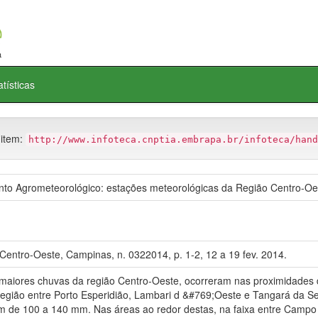
atísticas
 item:
http://www.infoteca.cnptia.embrapa.br/infoteca/hand
o Agrometeorológico: estações meteorológicas da Região Centro-Oe
Centro-Oeste, Campinas, n. 0322014, p. 1-2, 12 a 19 fev. 2014.
 maiores chuvas da região Centro-Oeste, ocorreram nas proximidade
ião entre Porto Esperidião, Lambari d &#769;Oeste e Tangará da Serr
 de 100 a 140 mm. Nas áreas ao redor destas, na faixa entre Campo 