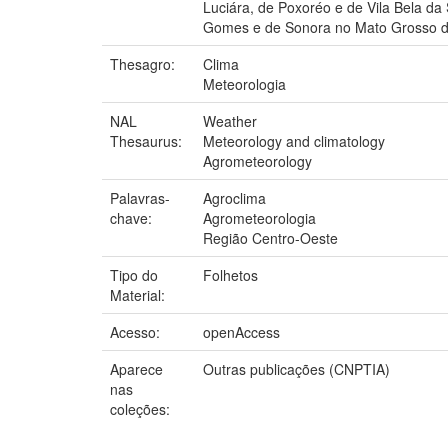
Luciára, de Poxoréo e de Vila Bela d
Gomes e de Sonora no Mato Grosso d
Thesagro:
Clima
Meteorologia
NAL
Weather
Thesaurus:
Meteorology and climatology
Agrometeorology
Palavras-
Agroclima
chave:
Agrometeorologia
Região Centro-Oeste
Tipo do
Folhetos
Material:
Acesso:
openAccess
Aparece
Outras publicações (CNPTIA)
nas
coleções: