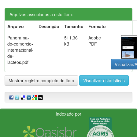
Arquivos associados a este item:
Arquivo
Descrição
Tamanho
Formato
Panorama-
511,36
Adobe
do-comercio-
kB
PDF
internacional-
de-
lacteos.pdf
Visualizar/A
Mostrar registro completo do item
Visualizar estatísticas
Indexado por