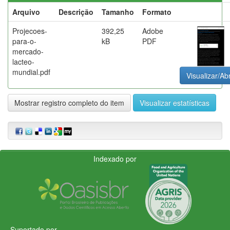
Arquivo
Descrição
Tamanho
Formato
Projecoes-
392,25
Adobe
para-o-
kB
PDF
mercado-
lacteo-
mundial.pdf
Visualizar/Abr
Mostrar registro completo do item
Visualizar estatísticas
Indexado por
Suportado por