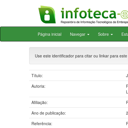
Skip
Página inicial
Navegar
Sobre
Est
navigation
Use este identificador para citar ou linkar para este
Título:
J
Autoria:
F
Afiliação:
Ano de publicação:
Referência:
P