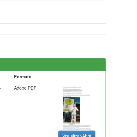
o
Formato
B
Adobe PDF
Visualizar/Abrir