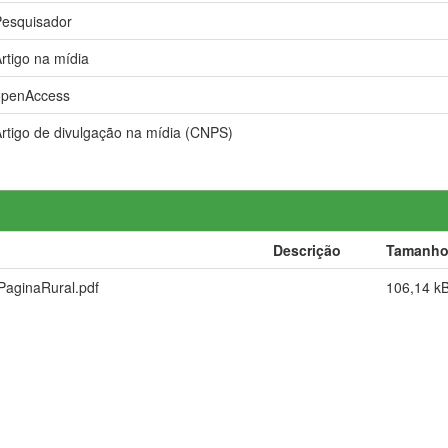
Pesquisador
rtigo na mídia
openAccess
rtigo de divulgação na mídia (CNPS)
Descrição
Tamanh
PaginaRural.pdf
106,14 k