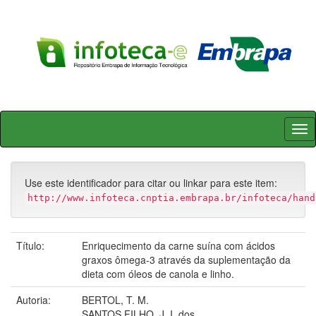
Skip
navigation
Use este identificador para citar ou linkar para este item:
http://www.infoteca.cnptia.embrapa.br/infoteca/hand
Título:
Enriquecimento da carne suína com ácidos
graxos ômega-3 através da suplementação da
dieta com óleos de canola e linho.
Autoria:
BERTOL, T. M.
SANTOS FILHO, J. I. dos