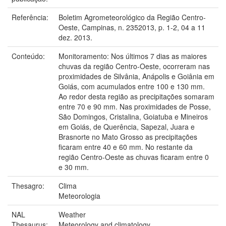
Referência:
Boletim Agrometeorológico da Região Centro-
Oeste, Campinas, n. 2352013, p. 1-2, 04 a 11
dez. 2013.
Conteúdo:
Monitoramento: Nos últimos 7 dias as maiores
chuvas da região Centro-Oeste, ocorreram nas
proximidades de Silvânia, Anápolis e Goiânia em
Goiás, com acumulados entre 100 e 130 mm.
Ao redor desta região as precipitações somaram
entre 70 e 90 mm. Nas proximidades de Posse,
São Domingos, Cristalina, Goiatuba e Mineiros
em Goiás, de Querência, Sapezal, Juara e
Brasnorte no Mato Grosso as precipitações
ficaram entre 40 e 60 mm. No restante da
região Centro-Oeste as chuvas ficaram entre 0
e 30 mm.
Thesagro:
Clima
Meteorologia
NAL
Weather
Thesaurus:
Meteorology and climatology