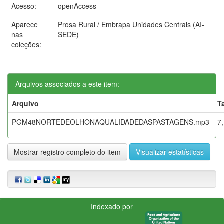
Acesso:
openAccess
Aparece
Prosa Rural / Embrapa Unidades Centrais (AI-
nas
SEDE)
coleções:
Arquivos associados a este item:
Arquivo
T
PGM48NORTEDEOLHONAQUALIDADEDASPASTAGENS.mp3
7
Mostrar registro completo do item
Visualizar estatísticas
Indexado por