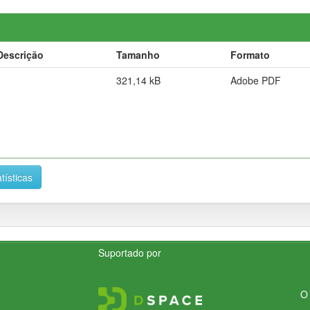
Descrição
Tamanho
Formato
321,14 kB
Adobe PDF
tísticas
Suportado por
O 