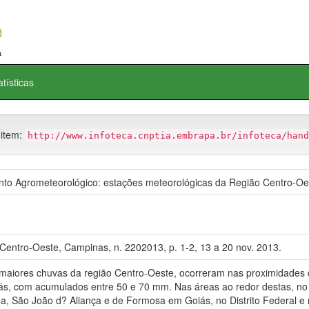
atísticas
 item:
http://www.infoteca.cnptia.embrapa.br/infoteca/hand
o Agrometeorológico: estações meteorológicas da Região Centro-Oe
Centro-Oeste, Campinas, n. 2202013, p. 1-2, 13 a 20 nov. 2013.
 maiores chuvas da região Centro-Oeste, ocorreram nas proximidades
iás, com acumulados entre 50 e 70 mm. Nas áreas ao redor destas, no
a, São João d? Aliança e de Formosa em Goiás, no Distrito Federal e n