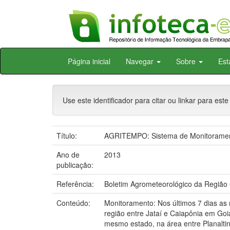
Skip
Página inicial
Navegar
Sobre
Est
navigation
Use este identificador para citar ou linkar para este
Título:
AGRITEMPO: Sistema de Monitorament
Ano de
2013
publicação:
Referência:
Boletim Agrometeorológico da Região 
Conteúdo:
Monitoramento: Nos últimos 7 dias as
região entre Jataí e Caiapônia em Go
mesmo estado, na área entre Planaltin