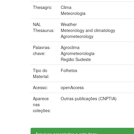
Thesagro:
Clima
Meteorologia
NAL
Weather
Thesaurus:
Meteorology and climatology
Agrometeorology
Palavras-
Agroclima
chave:
Agrometeorologia
Região Sudeste
Tipo do
Folhetos
Material:
Acesso:
openAccess
Aparece
Outras publicações (CNPTIA)
nas
coleções:
Arquivos associados a este item: