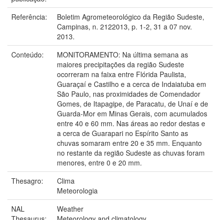
Referência:
Boletim Agrometeorológico da Região Sudeste,
Campinas, n. 2122013, p. 1-2, 31 a 07 nov.
2013.
Conteúdo:
MONITORAMENTO: Na última semana as
maiores precipitações da região Sudeste
ocorreram na faixa entre Flórida Paulista,
Guaraçaí e Castilho e a cerca de Indaiatuba em
São Paulo, nas proximidades de Comendador
Gomes, de Itapagipe, de Paracatu, de Unaí e de
Guarda-Mor em Minas Gerais, com acumulados
entre 40 e 60 mm. Nas áreas ao redor destas e
a cerca de Guarapari no Espírito Santo as
chuvas somaram entre 20 e 35 mm. Enquanto
no restante da região Sudeste as chuvas foram
menores, entre 0 e 20 mm.
Thesagro:
Clima
Meteorologia
NAL
Weather
Thesaurus:
Meteorology and climatology