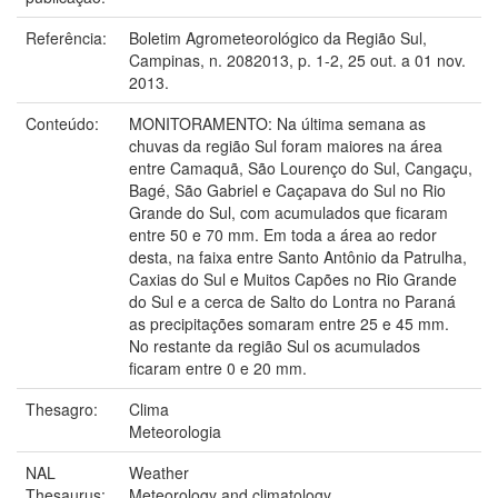
Referência:
Boletim Agrometeorológico da Região Sul,
Campinas, n. 2082013, p. 1-2, 25 out. a 01 nov.
2013.
Conteúdo:
MONITORAMENTO: Na última semana as
chuvas da região Sul foram maiores na área
entre Camaquã, São Lourenço do Sul, Cangaçu,
Bagé, São Gabriel e Caçapava do Sul no Rio
Grande do Sul, com acumulados que ficaram
entre 50 e 70 mm. Em toda a área ao redor
desta, na faixa entre Santo Antônio da Patrulha,
Caxias do Sul e Muitos Capões no Rio Grande
do Sul e a cerca de Salto do Lontra no Paraná
as precipitações somaram entre 25 e 45 mm.
No restante da região Sul os acumulados
ficaram entre 0 e 20 mm.
Thesagro:
Clima
Meteorologia
NAL
Weather
Thesaurus:
Meteorology and climatology