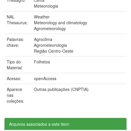
Meteorologia
NAL
Weather
Thesaurus:
Meteorology and climatology
Agrometeorology
Palavras-
Agroclima
chave:
Agrometeorologia
Região Centro-Oeste
Tipo do
Folhetos
Material:
Acesso:
openAccess
Aparece
Outras publicações (CNPTIA)
nas
coleções:
Arquivos associados a este item: