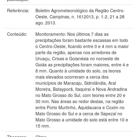
Referência:
Boletim Agrometeorológico da Região Centro-
Oeste, Campinas, n. 1612013, p. 1-2, 21 a 28
ago. 2013.
Conteúdo:
Monitoramento: Nos últimos 7 dias as
precipitações foram bastante escassas em todo
o Centro-Oeste, ficando entre 0 e 4 mm a maior
parte da região, apenas nos arredores de
Uruaçu, Crixas e Goianésia no noroeste de
Goiás as precipitações foram maiores, entre 4 e
8 mm. Quanto à umidade do solo, os teores
mais elevados ocorreram a cerca dos
municípios de Maracaju, Sidrolândia, Aral
Moreira, Batayporã, Itaquiraí e Nova Andradina
no Mato Grosso do Sul, com teores entre 20 e
30 mm. Nas áreas ao redor destas, na região
entre Porto Murtinho, Aquidauana e Coxim no
Mato Grosso do Sul e a cerca de Sapezal no
Mato Grosso a umidade do solo está entre 10 e
15 mm.
Thesagro:
Clima