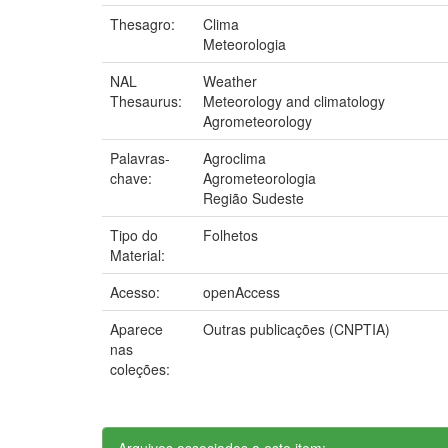
Thesagro:
Clima
Meteorologia
NAL
Weather
Thesaurus:
Meteorology and climatology
Agrometeorology
Palavras-
Agroclima
chave:
Agrometeorologia
Região Sudeste
Tipo do
Folhetos
Material:
Acesso:
openAccess
Aparece
Outras publicações (CNPTIA)
nas
coleções:
Arquivos associados a este item: