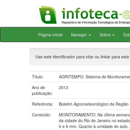
Skip
Página inicial
Navegar
Sobre
Est
navigation
Use este identificador para citar ou linkar para este
Título:
AGRITEMPO: Sistema de Monitorament
Ano de
2013
publicação:
Referência:
Boletim Agrometeorológico da Região 
Conteúdo:
MONITORAMENTO: Na última semana as 
da cidade do Rio de Janeiro no estad
0 e 6 mm. Quanto à umidade do solo, 