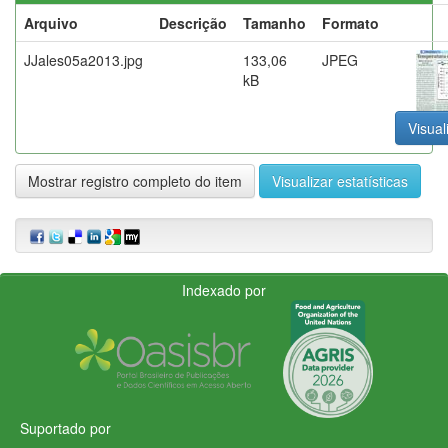
Arquivo
Descrição
Tamanho
Formato
JJales05a2013.jpg
133,06
JPEG
kB
Visual
Mostrar registro completo do item
Visualizar estatísticas
Indexado por
Suportado por