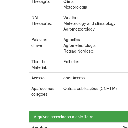
Thesagro:
Clima
Meteorologia
NAL
Weather
Thesaurus:
Meteorology and climatology
Agrometeorology
Palavras-
Agroclima
chave:
Agrometeorologia
Região Nordeste
Tipo do
Folhetos
Material:
Acesso:
openAccess
Aparece nas
Outras publicações (CNPTIA)
coleções:
Arquivos associados a este item:
Arquivo
De