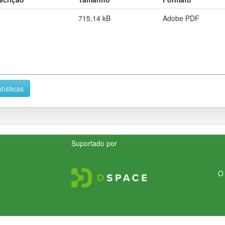
715,14 kB
Adobe PDF
tísticas
Suportado por
O 