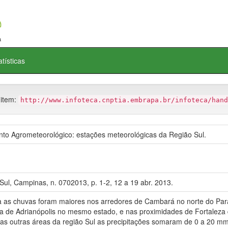
atísticas
 item:
http://www.infoteca.cnptia.embrapa.br/infoteca/hand
 Agrometeorológico: estações meteorológicas da Região Sul.
ul, Campinas, n. 0702013, p. 1-2, 12 a 19 abr. 2013.
 chuvas foram maiores nos arredores de Cambará no norte do Par
a de Adrianópolis no mesmo estado, e nas proximidades de Fortaleza 
as outras áreas da região Sul as precipitações somaram de 0 a 20 mm