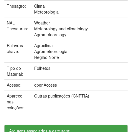
Thesagro:
Clima
Meteorologia
NAL
Weather
Thesaurus:
Meteorology and climatology
Agrometeorology
Palavras-
Agroclima
chave:
Agrometeorologia
Região Norte
Tipo do
Folhetos
Material:
Acesso:
openAccess
Aparece
Outras publicações (CNPTIA)
nas
coleções:
Arquivos associados a este item: